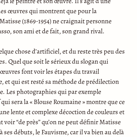
jà le peintre et son œuvre. Il s’agit d’une
 des œuvres qui montrent que pour la
Matisse (1869-1954) ne craignait personne
sso, son ami et de fait, son grand rival.
lque chose d’artificiel, et du reste très peu des
s. Quel que soit le sérieux du slogan qui
’œuvres font voir les étapes du travail
, et qui est resté sa méthode de prédilection
re. Les photographies qui par exemple
qui sera la « Blouse Roumaine » montre que ce
d’une lente et complexe décoction de couleurs et
 voir “de près” qu’on ne peut définir Matisse
 à ses débuts, le Fauvisme, car il va bien au delà